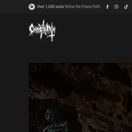
Over 1,050 souls
follow the Chaos Path